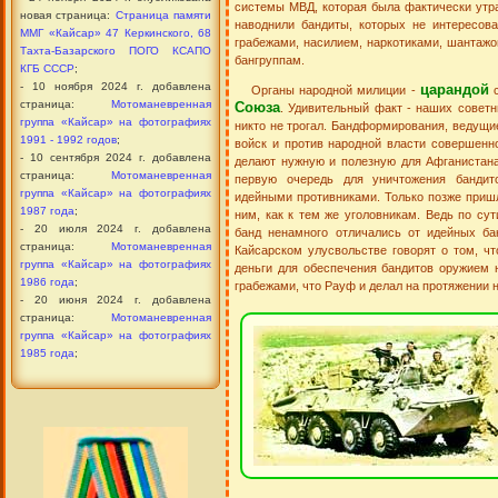
системы МВД, которая была фактически утр
новая страница:
Страница памяти
наводнили бандиты, которых не интересов
ММГ «Кайсар» 47 Керкинского, 68
грабежами, насилием, наркотиками, шантажо
Тахта-Базарского ПОГО КСАПО
бангруппам.
КГБ СССР
;
- 10 ноября 2024 г. добавлена
царандой
Органы народной милиции -
с
страница:
Мотоманевренная
Союза
. Удивительный факт - наших советн
группа «Кайсар» на фотографиях
никто не трогал. Бандформирования, ведущи
1991 - 1992 годов
;
войск и против народной власти совершенно
- 10 сентября 2024 г. добавлена
делают нужную и полезную для Афганистана
страница:
Мотоманевренная
первую очередь для уничтожения бандито
группа «Кайсар» на фотографиях
идейными противниками. Только позже пришл
1987 года
;
ним, как к тем же уголовникам. Ведь по су
- 20 июля 2024 г. добавлена
банд ненамного отличались от идейных ба
страница:
Мотоманевренная
Кайсарском улусвольстве говорят о том, чт
группа «Кайсар» на фотографиях
деньги для обеспечения бандитов оружием 
1986 года
;
грабежами, что Рауф и делал на протяжении н
- 20 июня 2024 г. добавлена
страница:
Мотоманевренная
группа «Кайсар» на фотографиях
1985 года
;