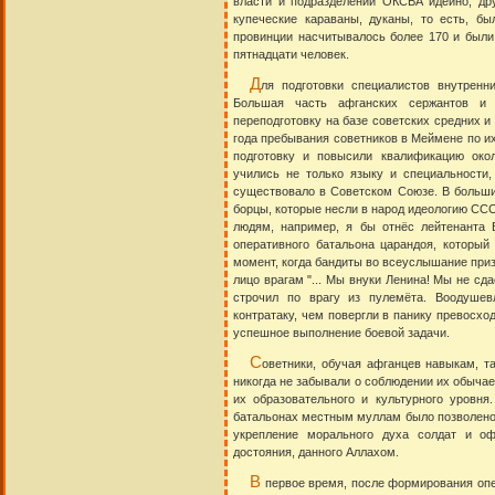
власти и подразделений ОКСВА идейно, дру
купеческие караваны, дуканы, то есть, б
провинции насчитывалось более 170 и были
пятнадцати человек.
Д
ля подготовки специалистов внутренн
Большая часть афганских сержантов и 
переподготовку на базе советских средних и
года пребывания советников в Меймене по и
подготовку и повысили квалификацию око
учились не только языку и специальности,
существовало в Советском Союзе. В больши
борцы, которые несли в народ идеологию СССР
людям, например, я бы отнёс лейтенанта 
оперативного батальона царандоя, который
момент, когда бандиты во всеуслышание приз
лицо врагам "... Мы внуки Ленина! Мы не сда
строчил по врагу из пулемёта. Воодуше
контратаку, чем повергли в панику превосхо
успешное выполнение боевой задачи.
С
оветники, обучая афганцев навыкам, т
никогда не забывали о соблюдении их обычае
их образовательного и культурного уровня
батальонах местным муллам было позволено 
укрепление морального духа солдат и оф
достояния, данного Аллахом.
В
первое время, после формирования опе