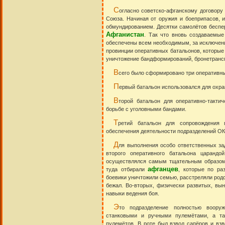
С
огласно советско-афганскому договору
Союза. Начиная от оружия и боеприпасов, и
обмундированием. Десятки самолётов беспе
Афганистан
. Так что вновь создаваемы
обеспечены всем необходимым, за исключени
провинции оперативных батальонов, которые 
уничтожение бандформирований, бронетранс
В
сего было сформировано три оперативны
П
ервый батальон использовался для охр
В
торой батальон для оперативно-тактич
борьбе с уголовными бандами.
Т
ретий батальон для сопровождения 
обеспечения деятельности подразделений ОК
Д
ля выполнения особо ответственных за
второго оперативного батальона царандо
осуществлялся самым тщательным образом.
афганцев
туда отбирали
, которые по ра
боевики уничтожили семью, расстреляли родст
бежал. Во-вторых, физически развитых, вы
навыки ведения боя.
Э
то подразделение полностью вооруж
станковыми и ручными пулемётами, а та
пулемётов. В роте был взвод сапёров и вз