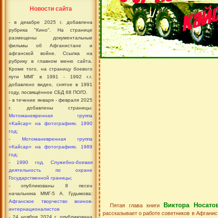
Новости сайта
- в декабре 2025 г. добавлена
рубрика "Кино". На странице
размещены документальные
фильмы об Афганистане и
афганской войне. Ссылка на
рубрику в главном меню сайта.
Кроме того, на страницу боевого
пути ММГ в 1991 - 1992 г.г.
добавлено видео, снятое в 1991
году, посвящённое СБД 68 ПОГО.
- в течение января - февраля 2025
г. добавлены страницы:
Мотоманевренная группа
«Кайсар» на фотографиях. 1990
год
;
-
Мотоманевренная группа
«Кайсар» на фотографиях. 1989
год
;
-
1990 год. Служебно-боевая
деятельность по охране
Государственной границы
;
- опубликованы 8 песен
начальника ММГ-5 А. Гудымова:
Афганское творчество воинов-
Виктора Носато
Пятая глава книги
интернационалистов
рассказывает о работе советников в Афганист
- 24 ноября 2024 г. опубликована