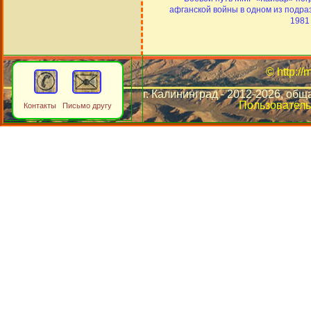
афганской войны в одном из подр
1981 
© http://
г. Калининград - 2012-2026, общ
Пользователь
Контакты Письмо другу