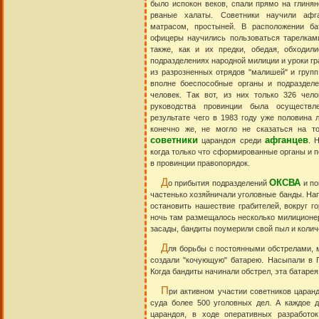
было испокон веков, спали прямо на глиня
рваные халаты. Советники научили афга
матрасом, простыней. В расположении ба
офицеры научились пользоваться тарелками
также, как и их предки, обедая, обходил
подразделениях народной милиции и уроки гра
из разрозненных отрядов "малишей" и груп
вполне боеспособные органы и подраздел
человек. Так вот, из них только 326 чел
руководства провинции была осуществл
результате чего в 1983 году уже половина л
конечно же, не могло не сказаться на т
советники
афганцев
царандоя среди
. 
когда только что сформированные органы и 
в провинции правопорядок.
Д
ОКСВА
о прибытия подразделений
и по
частенько хозяйничали уголовные банды. Нап
остановить нашествие грабителей, вокруг 
ночь там размещалось несколько милиционер
засады, бандиты поумерили свой пыл и колич
Д
ля борьбы с постоянными обстрелами, 
создали "кочующую" батарею. Насыпали в Г
Когда бандиты начинали обстрел, эта батарея
П
ри активном участии советников царан
суда более 500 уголовных дел. А каждое д
царандоя, в ходе оперативных разработо