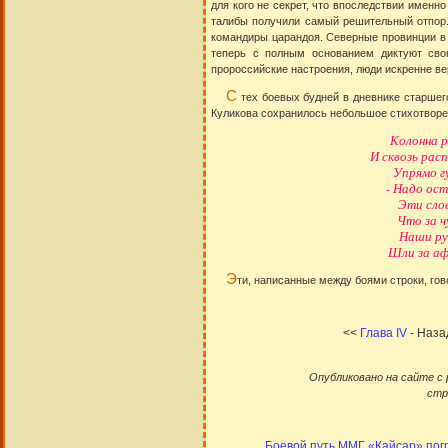
для кого не секрет, что впоследствии именн
талибы получили самый решительный отпор.
командиры царандоя. Северные провинции в 
теперь с полным основанием диктуют с
пророссийские настроения, люди искренне вер
С
тех боевых будней в дневнике старшег
Куликова сохранилось небольшое стихотворе
Колонна р
И сквозь рас
Упрямо г
- Надо ос
Эти слов
Что за 
Наши ру
Шли за афг
Э
ти, написанные между боями строки, гов
<<
Глава IV
- Назад
Опубликовано на сайте c 
стр
Боевой путь ММГ «Кайсар» пог