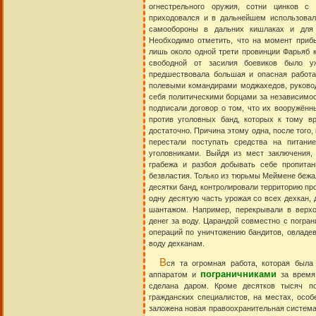
огнестрельного оружия, сотни цинков с 
приходовался и в дальнейшем использовал
самообороны в дальних кишлаках и для 
Необходимо отметить, что на момент прибы
лишь около одной трети провинции Фарьяб к
свободной от засилия боевиков было у
предшествовала большая и опасная работа
полевыми командирами моджахедов, руковод
себя политическими борцами за независимос
подписали договор о том, что их вооружён
против уголовных банд, которых к тому в
достаточно. Причина этому одна, после того,
перестали поступать средства на питани
уголовниками. Выйдя из мест заключения,
грабежа и разбоя добывать себе пропита
безвластия. Только из тюрьмы Меймене бежал
десятки банд, контролировали территорию про
одну десятую часть урожая со всех дехкан, 
шантажом. Например, перекрывали в верхо
денег за воду. Царандой совместно с погра
операций по уничтожению бандитов, овладе
воду дехканам.
В
ся та огромная работа, которая была
пограничниками
аппаратом и
за время
сделана даром. Кроме десятков тысяч п
гражданских специалистов, на местах, осо
заложена новая правоохранительная система,