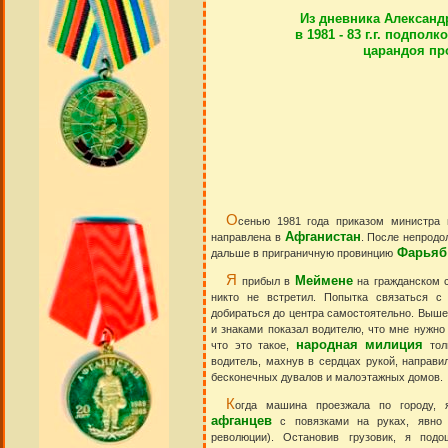
Из дневника Александ
в 1981 - 83 г.г. подпол
царандоя пр
О
сенью 1981 года приказом министра 
Афганистан
направлена в
. После непродо
Фарьяб
дальше в приграничную провинцию
Я
Меймене
прибыл в
на гражданском с
никто не встретил. Попытка связаться 
добираться до центра самостоятельно. Вышел
и знаками показал водителю, что мне нужно
народная милиция
что это такое,
толь
водитель, махнув в сердцах рукой, направи
бесконечных дувалов и малоэтажных домов.
К
огда машина проезжала по городу, 
афганцев
с повязками на руках, явно
революции). Остановив грузовик, я под