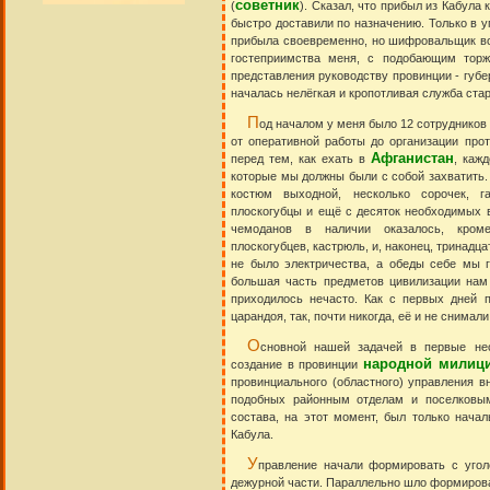
советник
(
). Сказал, что прибыл из Кабула
быстро доставили по назначению. Только в 
прибыла своевременно, но шифровальщик во
гостеприимства меня, с подобающим торж
представления руководству провинции - губе
началась нелёгкая и кропотливая служба ста
П
од началом у меня было 12 сотрудников
от оперативной работы до организации прот
Афганистан
перед тем, как ехать в
, каж
которые мы должны были с собой захватить.
костюм выходной, несколько сорочек, гал
плоскогубцы и ещё с десяток необходимых в
чемоданов в наличии оказалось, кроме
плоскогубцев, кастрюль, и, наконец, тринадцат
не было электричества, а обеды себе мы г
большая часть предметов цивилизации нам 
приходилось нечасто. Как с первых дней
царандоя, так, почти никогда, её и не снимали
О
сновной нашей задачей в первые не
народной милиц
создание в провинции
провинциального (областного) управления вн
подобных районным отделам и поселковым
состава, на этот момент, был только начал
Кабула.
У
правление начали формировать с уголо
дежурной части. Параллельно шло формирова