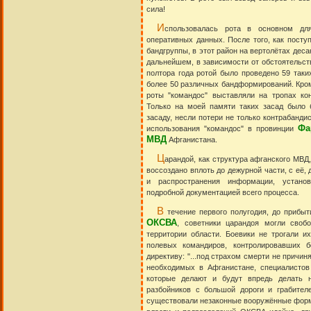
сила!
И
спользовалась рота в основном дл
оперативных данных. После того, как посту
бандгруппы, в этот район на вертолётах деса
дальнейшем, в зависимости от обстоятельств
полтора года ротой было проведено 59 таки
более 50 различных бандформирований. Кром
роты "командос" выставляли на тропах ко
Только на моей памяти таких засад было 
засаду, несли потери не только контрабанди
Фа
использования "командос" в провинции
МВД
Афганистана.
Ц
арандой, как структура афганского МВД
воссоздано вплоть до дежурной части, с её,
и распространения информации, устано
подробной документацией всего процесса.
В
течение первого полугодия, до прибыт
ОКСВА
, советники царандоя могли своб
территории области. Боевики не трогали и
полевых командиров, контролировавших 
директиву: "...под страхом смерти не причиня
необходимых в Афганистане, специалистов
которые делают и будут впредь делать 
разбойников с большой дороги и грабителе
существовали незаконные вооружённые форми