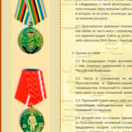
и сведениями о такой регистрации
полученными через внешние сайты и
в которые он вступил, используя 
на внешние ресурсы.
2.7. Пользователь принимает положе
или любая их часть могут сопровожд
что Администрация Сайта не несёт 
либо обязательств в связи с такой р
Прочие условия
3.1. Все возможные споры, вытекаю
с ним, подлежат разрешению в соо
Российской Федерации.
3.2. Ничто в Соглашении не мо
Пользователем и Администрацие
товарищества, отношений по совмес
либо каких-то иных отношений, пря
3.3. Признание судом какого-либо 
подлежащим принудительному испо
положений Соглашения.
3.4. Бездействие со стороны Админ
из Пользователей положений Согла
предпринять позднее соответству