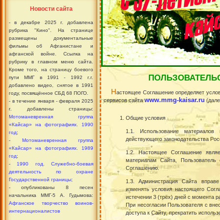
Новости сайта
- в декабре 2025 г. добавлена
рубрика "Кино". На странице
размещены документальные
фильмы об Афганистане и
афганской войне. Ссылка на
рубрику в главном меню сайта.
Кроме того, на страницу боевого
ПОЛЬЗОВАТЕЛЬ
пути ММГ в 1991 - 1992 г.г.
добавлено видео, снятое в 1991
Н
астоящее Соглашение определяет усло
году, посвящённое СБД 68 ПОГО.
www.mmg-kaisar.ru
сервисов сайта
(дале
- в течение января - февраля 2025
г. добавлены страницы:
Мотоманевренная группа
Общие условия
«Кайсар» на фотографиях. 1990
1.1. Использование материалов
год
;
действующего законодательства Рос
-
Мотоманевренная группа
«Кайсар» на фотографиях. 1989
1.2. Настоящее Соглашение явля
год
;
материалам Сайта,
Пользователь
с
-
1990 год. Служебно-боевая
Соглашению.
деятельность по охране
Государственной границы
;
1.3. Администрация Сайта вправ
- опубликованы 8 песен
изменять условия настоящего Согл
начальника ММГ-5 А. Гудымова:
истечении 3 (трёх) дней с момента 
Афганское творчество воинов-
При несогласии Пользователя с вне
интернационалистов
доступа к Сайту, прекратить исполь