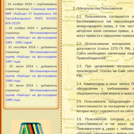
- 24 ноября 2024 г. опубликована
Обязательства Пользователя
новая страница:
Страница памяти
ММГ «Кайсар» 47 Керкинского, 68
2.1.
Пользователь
соглашается не
Тахта-Базарского ПОГО КСАПО
рассматриваться как нарушающие
КГБ СССР
;
международного права, в том числ
- 10 ноября 2024 г. добавлена
авторских и/или смежных правах
, 
страница:
Мотоманевренная
могут привести к нарушению нормал
группа «Кайсар» на фотографиях
1991 - 1992 годов
;
2.2. Использование материалов 
- 10 сентября 2024 г. добавлена
допускается (статья 1270 ГК РФ).
страница:
Мотоманевренная
Сайта необходимо заключение лице
группа «Кайсар» на фотографиях
Правообладателей.
1987 года
;
2.3. При цитировании материал
- 20 июля 2024 г. добавлена
произведения, ссылка на Сайт обяз
страница:
Мотоманевренная
РФ).
группа «Кайсар» на фотографиях
1986 года
;
2.4. Комментарии и иные записи П
- 20 июня 2024 г. добавлена
противоречие с требованиями з
страница:
Мотоманевренная
общепринятых норм морали и нравст
группа «Кайсар» на фотографиях
1985 года
.
2.5. Пользователь предупреждён
ответственности за посещение и ис
которые могут содержаться на сайте
2.6. Пользователь согласен с 
ответственности и не имеет пр
Пользователем в связи с любыми
убытками, связанными с любым соде