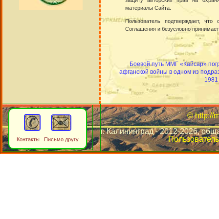
защиту
авторских прав
на охраня
материалы Сайта.
Пользователь подтверждает, что
Соглашения и безусловно принимает
Боевой путь ММГ «Кайсар» пог
афганской войны в одном из подр
1981 
© http://
г. Калининград - 2012-2026, общ
Пользователь
Контакты Письмо другу