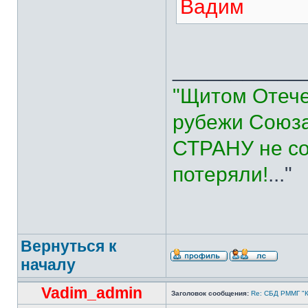
Вадим
___________
"Щитом Отече
рубежи Союза
СТРАНУ не со
потеряли!
..."
Вернуться к
началу
Vadim_admin
Заголовок сообщения:
Re: СБД РММГ "Ка