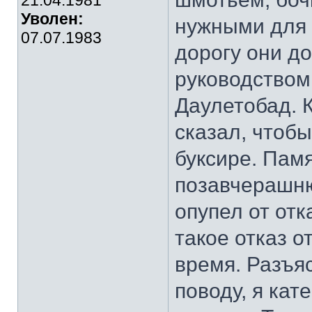
21.04.1981
Уволен:
нужными для 
07.07.1983
дорогу они д
руководством
Даулетобад. 
сказал, чтобы
буксире. Пам
позавчерашню
опупел от отк
такое отказ о
время. Разъяс
поводу, я кат