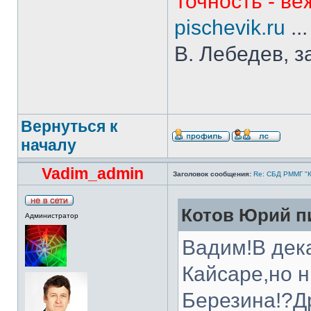
Точность - ве
pischevik.ru
..
В. Лебедев, з
Вернуться к
началу
Vadim_admin
Заголовок сообщения:
Re: СБД РММГ "Ка
Котов Юрий пи
Администратор
Вадим!В дека
Кайсаре,но 
Березина!?Д