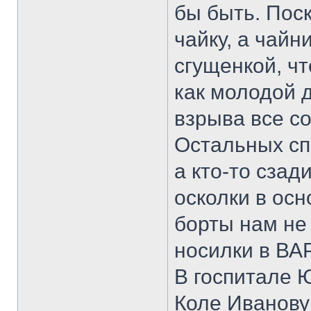
бы быть. Поск
чайку, а чайн
сгущенкой, ч
как молодой д
взрыва все с
Остальных спа
а кто-то сзад
осколки в осн
борты нам не
носилки в ВА
В госпитале 
Коле Иванову 