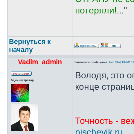
потеряли!
..."
Вернуться к
началу
Vadim_admin
Заголовок сообщения:
Re: СБД РММГ "Ка
Володя, это о
Администратор
конце страниц
___________
Точность - ве
pischevik.ru
..