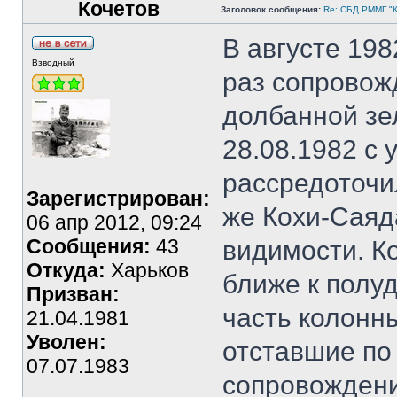
Кочетов
Заголовок сообщения:
Re: СБД РММГ "Ка
В августе 19
Взводный
раз сопровож
долбанной зе
28.08.1982 с
рассредоточи
Зарегистрирован:
же Кохи-Саяд
06 апр 2012, 09:24
Сообщения:
43
видимости. К
Откуда:
Харьков
ближе к полу
Призван:
часть колонн
21.04.1981
Уволен:
отставшие по
07.07.1983
сопровождени