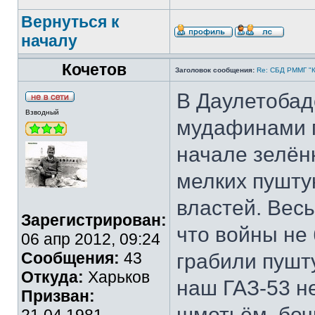
Вернуться к
началу
Кочетов
Заголовок сообщения:
Re: СБД РММГ "Ка
В Даулетобад
Взводный
мудафинами п
начале зелёнк
мелких пушту
властей. Вес
Зарегистрирован:
что войны не
06 апр 2012, 09:24
Сообщения:
43
грабили пушту
Откуда:
Харьков
наш ГАЗ-53 н
Призван:
шмотьём, боч