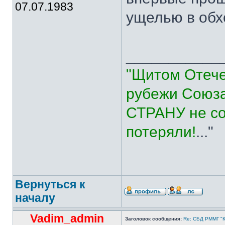
07.07.1983
ущелью в обх
___________
"Щитом Отече
рубежи Союза
СТРАНУ не со
потеряли!
..."
Вернуться к
началу
Vadim_admin
Заголовок сообщения:
Re: СБД РММГ "Ка