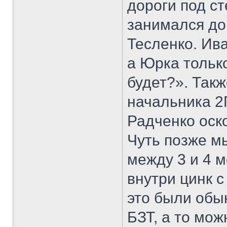
дороги под ст
занимался док
Тесленко. Ива
а Юрка только
будет?». Такж
начальника 2
Радченко оско
Чуть позже м
между 3 и 4 
внутри цинк 
это были обы
БЗТ, а то мож