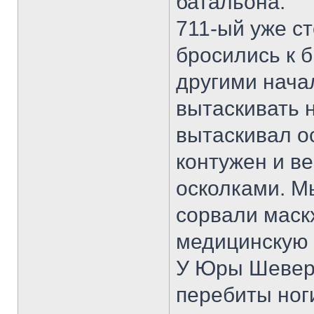
батальона.
711-ый уже с
бросились к б
другими нача
вытаскивать 
вытаскивал о
контужен и ве
осколками. Мы
сорвали маск
медицинскую
У Юры Шевер
перебиты ног