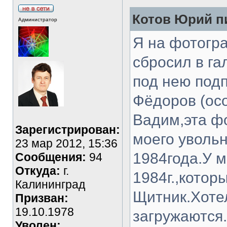
Котов Юрий пи
Администратор
Я на фотогра
сбросил в г
под нею подп
Фёдоров (осо
Вадим,эта ф
Зарегистрирован:
моего уволь
23 мар 2012, 15:36
1984года.У 
Сообщения:
94
Откуда:
г.
1984г.,котор
Калининград
Щитник.Хотел
Призван:
19.10.1978
загружаются.
Уволен: