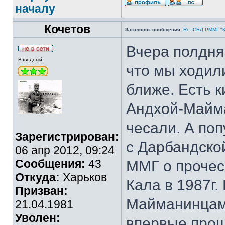
началу
Кочетов
Заголовок сообщения:
Re: СБД РММГ "Ка
Вчера полдня 
Взводный
что мы ходил
ближе. Есть 
Андхой-Майма
чесали. А поп
Зарегистрирован:
с Дарбандско
06 апр 2012, 09:24
Сообщения:
43
ММГ о прочес
Откуда:
Харьков
Кала в 1987г.
Призван:
Майманинцами
21.04.1981
Уволен:
впервые прош