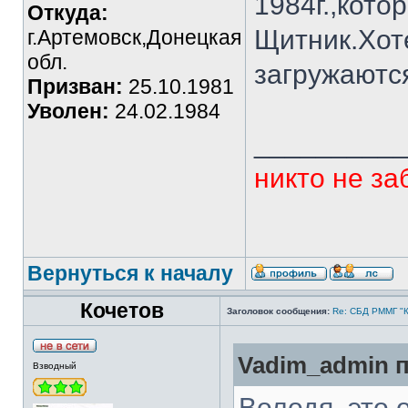
1984г.,кото
Откуда:
Щитник.Хот
г.Артемовск,Донецкая
обл.
загружаютс
Призван:
25.10.1981
Уволен:
24.02.1984
_________
никто не за
Вернуться к началу
Кочетов
Заголовок сообщения:
Re: СБД РММГ "Ка
Vadim_admin п
Взводный
Володя, это 