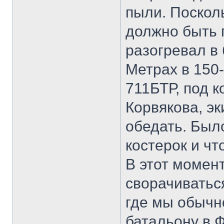
пыли. Посколь
должно быть 
разогревал в 
Метрах в 150
711БТР, под 
Корвякова, эк
обедать. Был
костерок и чт
В этот момен
сворачиваться
где мы обычно
батальону в 