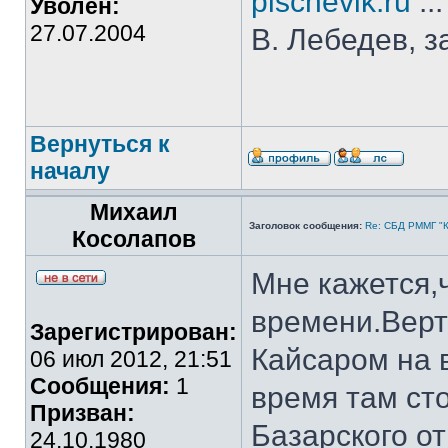
pischevik.ru
..
Уволен:
27.07.2004
В. Лебедев, з
Вернуться к
началу
Михаил
Заголовок сообщения:
Re: СБД РММГ "Ка
Косолапов
Мне кажется,
времени.Верт
Зарегистрирован:
Кайсаром на 
06 июл 2012, 21:51
Сообщения:
1
время там ст
Призван:
Базарского о
24.10.1980