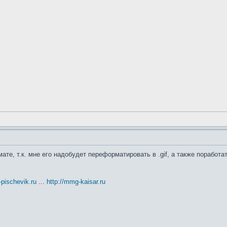
те, т.к. мне его надобудет переформатировать в .gif, а также поработа
t-pischevik.ru
...
http://mmg-kaisar.ru