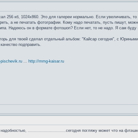
ал 256 кб, 1024х860. Это для галереи нормально. Если увеличивать, то 
реть, а не печатать фотографии. Кому надо печатать, пусть пишут, мож
типа. Надеюсь он в формате фотошоп? Если нет, то не надо. Я сам буду 
горь для твоей сделал отдельный альбом: "Кайсар сегодня", с Юриными
качество подправить.
t-pischevik.ru
...
http://mmg-kaisar.ru
добностью, ...............................сегодня погляжу может что на флэ