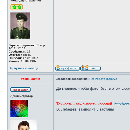
Командир отделения
Зарегистрирован:
05 апр
2012, 12:53
Сообщения:
17
Откуда:
г.Тверь
Призван:
17.06.1985
Уволен:
10.06.1987
Вернуться к началу
Vadim_admin
Заголовок сообщения:
Re: Работа форума
Да главное, чтобы файл был в этом форма
Администратор
_________________
Точность - вежливость королей.
http://cn
В. Лебедев, замполит 3 заставы