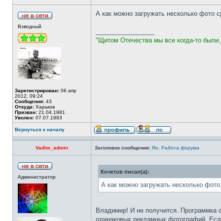
А как можно загружать несколько фото ср
Взводный
_________________
"Щитом Отечества мы все когда-то были
Зарегистрирован:
06 апр
2012, 09:24
Сообщения:
43
Откуда:
Харьков
Призван:
21.04.1981
Уволен:
07.07.1983
Вернуться к началу
Vadim_admin
Заголовок сообщения:
Re: Работа форума
Кочетов писал(а):
Администратор
А как можно загружать несколько фото 
Владимир! И не получится. Программка с
одинаковых рекламных фотографий. Если у