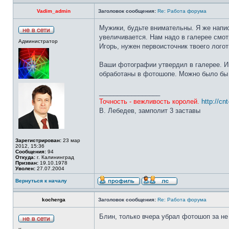
Vadim_admin
Заголовок сообщения:
Re: Работа форума
Мужики, будьте внимательны. Я же напис
увеличивается. Нам надо в галерее смот
Администратор
Игорь, нужен первоисточник твоего лого
Ваши фотографии утвердил в галерее. И
обработаны в фотошопе. Можно было бы 
_________________
Точность - вежливость королей.
http://cn
В. Лебедев, замполит 3 заставы
Зарегистрирован:
23 мар
2012, 15:36
Сообщения:
94
Откуда:
г. Калининград
Призван:
19.10.1978
Уволен:
27.07.2004
Вернуться к началу
kocherga
Заголовок сообщения:
Re: Работа форума
Блин, только вчера убрал фотошоп за не на