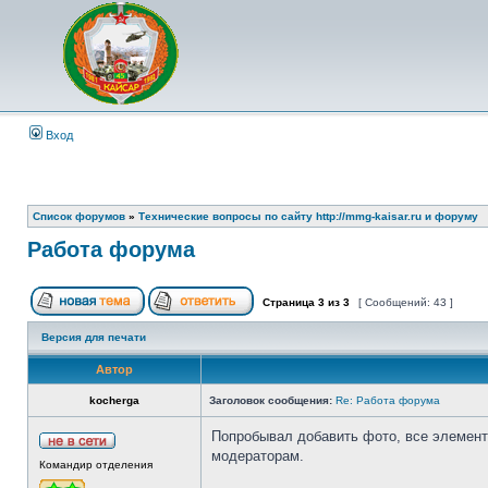
Вход
Список форумов
»
Технические вопросы по сайту http://mmg-kaisar.ru и форуму
Работа форума
Страница
3
из
3
[ Сообщений: 43 ]
Версия для печати
Автор
kocherga
Заголовок сообщения:
Re: Работа форума
Попробывал добавить фото, все элемента
модераторам.
Командир отделения