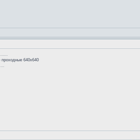
.....
е проходные 640х640
...