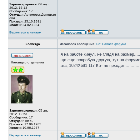
Зарегистрирован:
06 апр
2012, 16:13
Сообщения:
17
Откуда:
г.Артемовск,Донецкая
обл.
Призван:
25.10.1981
Уволен:
24.02.1984
Вернуться к началу
kocherga
Заголовок сообщения:
Re: Работа форума
я на работе кинул, не глядя на размер......
ща еще попробую другую, тут на форум
Командир отделения
ага, 1024Х681 117 КБ- не прходит.............
Зарегистрирован:
05 апр
2012, 12:53
Сообщения:
17
Откуда:
г.Тверь
Призван:
17.06.1985
Уволен:
10.06.1987
Вернуться к началу