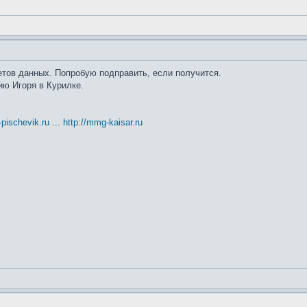
кетов данных. Попробую подправить, если получится.
ию Игоря в Курилке.
t-pischevik.ru
...
http://mmg-kaisar.ru