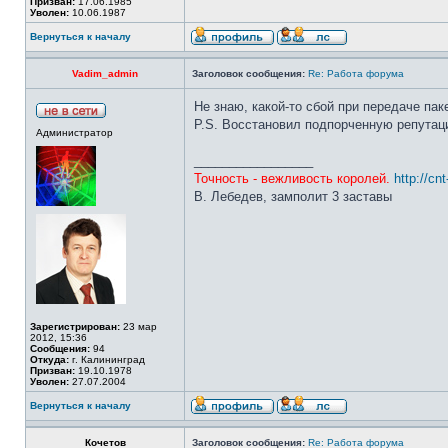
Призван:
17.06.1985
Уволен:
10.06.1987
Вернуться к началу
Vadim_admin
Заголовок сообщения:
Re: Работа форума
Не знаю, какой-то сбой при передаче па
P.S. Восстановил подпорченную репутац
Администратор
_________________
Точность - вежливость королей.
http://cn
В. Лебедев, замполит 3 заставы
Зарегистрирован:
23 мар
2012, 15:36
Сообщения:
94
Откуда:
г. Калининград
Призван:
19.10.1978
Уволен:
27.07.2004
Вернуться к началу
Кочетов
Заголовок сообщения:
Re: Работа форума