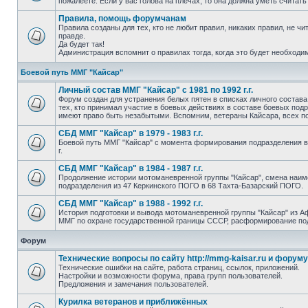
пожалеете. Если у вас голова на плечах, то она должна уметь считать
Правила, помощь форумчанам
Правила созданы для тех, кто не любит правил, никаких правил, не чи
правде.
Да будет так!
Администрация вспомнит о правилах тогда, когда это будет необход
Боевой путь ММГ "Кайсар"
Личный состав ММГ "Кайсар" с 1981 по 1992 г.г.
Форум создан для устранения белых пятен в списках личного состава
тех, кто принимал участие в боевых действиях в составе боевых по
имеют право быть незабытыми. Вспомним, ветераны Кайсара, всех п
СБД ММГ "Кайсар" в 1979 - 1983 г.г.
Боевой путь ММГ "Кайсар" с момента формирования подразделения в
г.
СБД ММГ "Кайсар" в 1984 - 1987 г.г.
Продолжение истории мотоманевренной группы "Кайсар", смена наи
подразделения из 47 Керкинского ПОГО в 68 Тахта-Базарский ПОГО.
СБД ММГ "Кайсар" в 1988 - 1992 г.г.
История подготовки и вывода мотоманевренной группы "Кайсар" из А
ММГ по охране государственной границы СССР, расформирование по
Форум
Технические вопросы по сайту http://mmg-kaisar.ru и форуму
Технические ошибки на сайте, работа страниц, ссылок, приложений.
Настройки и возможности форума, права групп пользователей.
Предложения и замечания пользователей.
Курилка ветеранов и приближённых