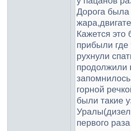
у пацанов р
Дорога была 
жара,двигате
Кажется это 
прибыли где 
рухнули спат
продолжили п
запомнилось
горной речко
были такие у
Уралы(дизеля
первого раза