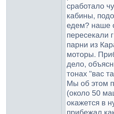
сработало ч
кабины, подо
едем? наше 
пересекали г
парни из Ка
моторы. Приб
дело, объяс
тонах "вас т
Мы об этом 
(около 50 ма
окажется в н
прибежал как