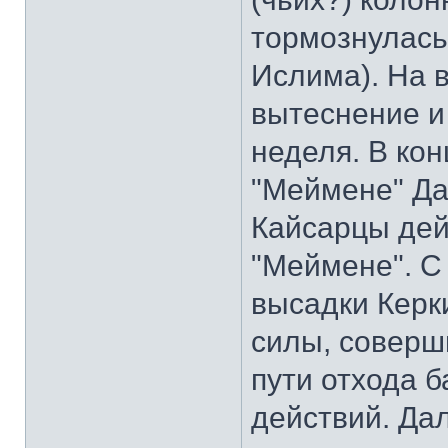
тормознулась
Ислима). На в
вытеснение и
неделя. В ко
"Меймене" Да
Кайсарцы дей
"Меймене". С 
высадки Керк
силы, соверши
пути отхода 
действий. Да