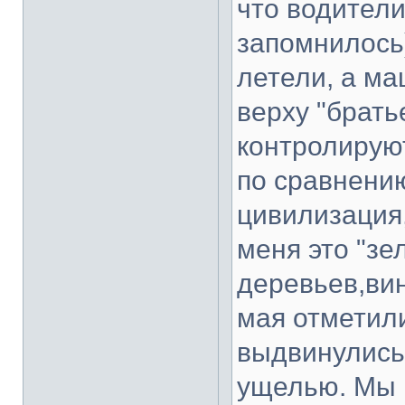
что водител
запомнилось)
летели, а ма
верху "брать
контролируют
по сравнени
цивилизация,
меня это "зе
деревьев,вин
мая отметили
выдвинулись 
ущелью. Мы н