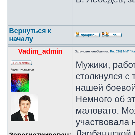
Вернуться к
началу
Vadim_admin
Заголовок сообщения:
Re: СБД ММГ "Кай
Мужики, рабо
Администратор
столкнулся с
нашей боевой
Немного об э
маловато. Мож
участвовала 
Дарбандской 