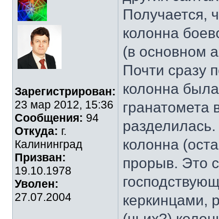
Получается, ч
колонна боев
(в основном 
Почти сразу 
колонна была
Зарегистрирован:
23 мар 2012, 15:36
гранатомета 
Сообщения:
94
разделилась.
Откуда:
г.
колонна (ост
Калининград
Призван:
прорыв. Это 
19.10.1978
господствующ
Уволен:
27.07.2004
керкинцами, р
(чьих?) колон