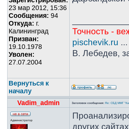
Зарегистрирован:
23 мар 2012, 15:36
Сообщения:
94
___________
Откуда:
г.
Точность - ве
Калининград
Призван:
pischevik.ru
..
19.10.1978
В. Лебедев, з
Уволен:
27.07.2004
Вернуться к
началу
Vadim_admin
Заголовок сообщения:
Re: СБД ММГ "Кай
Проанализиро
Администратор
других сайта