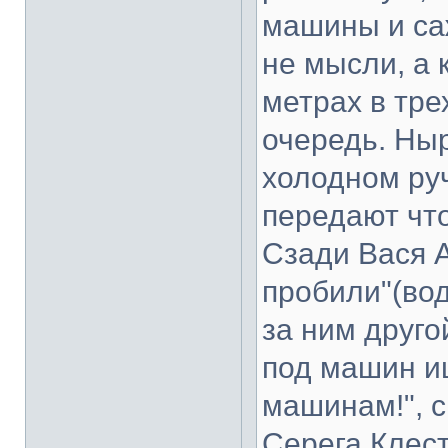
машины и саж
не мысли, а 
метрах в тре
очередь. Ны
холодном ру
передают что
Сзади Вася 
пробили"(вод
за ним друго
под машин и
машинам!", 
Серега Клест