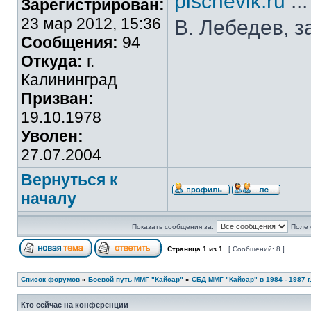
pischevik.ru
..
Зарегистрирован:
23 мар 2012, 15:36
В. Лебедев, з
Сообщения:
94
Откуда:
г.
Калининград
Призван:
19.10.1978
Уволен:
27.07.2004
Вернуться к
началу
Показать сообщения за:
Поле 
Страница
1
из
1
[ Сообщений: 8 ]
Список форумов
»
Боевой путь ММГ "Кайсар"
»
СБД ММГ "Кайсар" в 1984 - 1987 г.
Кто сейчас на конференции