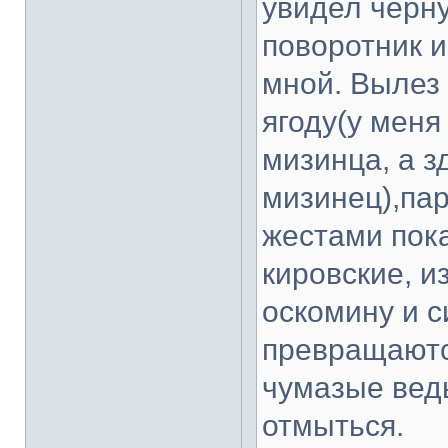
увидел черн
поворотник и
мной. Вылез 
ягоду(у меня
мизинца, а з
мизинец),пар
жестами пок
кировские, и
оскомину и с
превращаются
чумазые ведь
отмыться.