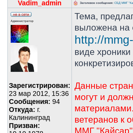
Vadim_admin
Заголовок сообщения:
СБД ММГ "Кай
Тема, предла
Администратор
выложена на 
http://mmg-
виде хроники 
конкретизиро
Данные стран
Зарегистрирован:
23 мар 2012, 15:36
могут и долж
Сообщения:
94
материалами.
Откуда:
г.
Калининград
ветеранов к 
Призван:
ММГ "Кайсар"