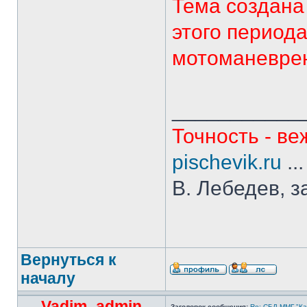
Тема создана
этого период
мотоманеврен
___________
Точность - ве
pischevik.ru
..
В. Лебедев, з
Вернуться к
началу
Vadim_admin
Заголовок сообщения:
Re: СБД ММГ "Кай