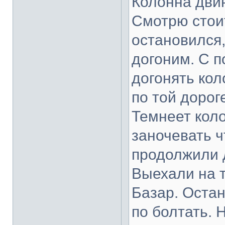
Колонна двин
Смотрю стои
остановился
догоним. С п
догонять кол
по той дорог
Темнеет кол
заночевать ч
продолжили 
Выехали на т
Базар. Остан
по болтать. 