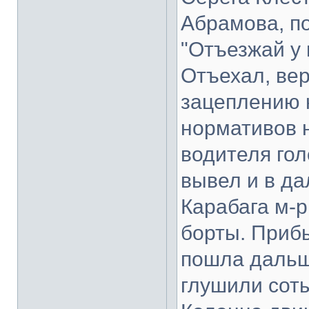
Абрамова, п
"Отъезжай у 
Отъехал, ве
зацеплению н
нормативов н
водителя го
вывел и в да
Карабага м-
борты. Прибы
пошла дальше
глушили соты