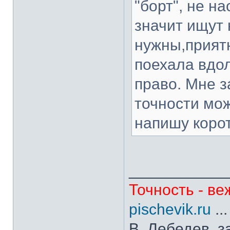
"борт", не н
значит ищут 
нужны,приятн
поехала вдо
право. Мне з
точности мож
напишу корот
___________
Точность - ве
pischevik.ru
..
В. Лебедев, з