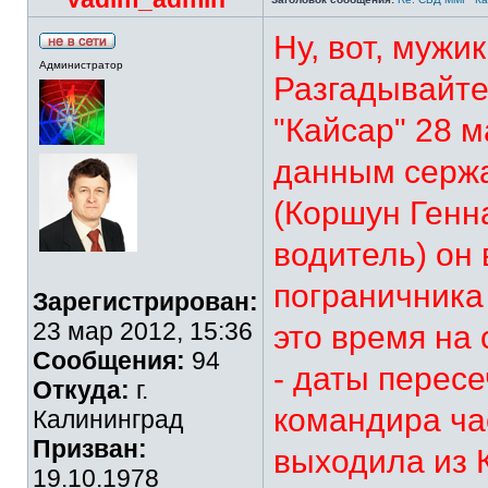
Ну, вот, мужик
Администратор
Разгадывайт
"Кайсар" 28 м
данным сержа
(Коршун Геннад
водитель) он
пограничника 
Зарегистрирован:
23 мар 2012, 15:36
это время на 
Сообщения:
94
- даты перес
Откуда:
г.
командира час
Калининград
Призван:
выходила из К
19.10.1978