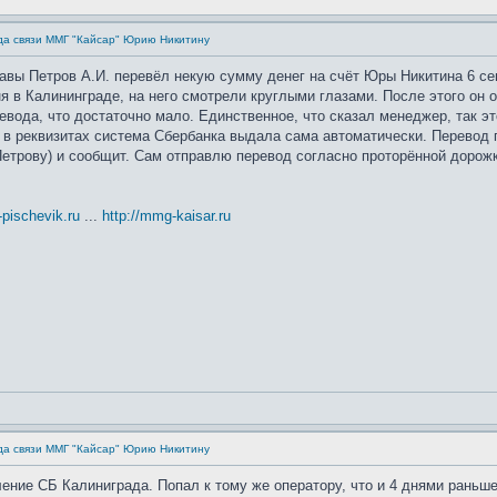
да связи ММГ "Кайсар" Юрию Никитину
авы Петров А.И. перевёл некую сумму денег на счёт Юры Никитина 6 се
ня в Калининграде, на него смотрели круглыми глазами. После этого он
евода, что достаточно мало. Единственное, что сказал менеджер, так
реквизитах система Сбербанка выдала сама автоматически. Перевод поо
Петрову) и сообщит. Сам отправлю перевод согласно проторённой дорожк
t-pischevik.ru
...
http://mmg-kaisar.ru
да связи ММГ "Кайсар" Юрию Никитину
ение СБ Калиниграда. Попал к тому же оператору, что и 4 днями раньше.