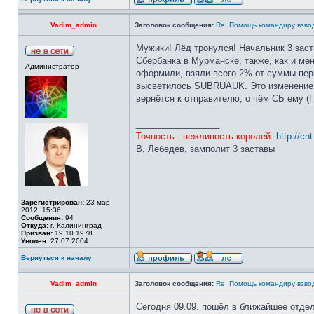
Vadim_admin
Заголовок сообщения:
Re: Помощь командиру взво
Мужики! Лёд тронулся! Начальник 3 заст
Сбербанка в Мурманске, также, как и ме
Администратор
оформили, взяли всего 2% от суммы пер
высветилось SUBRUAUK. Это изменение в 
вернётся к отправителю, о чём СБ ему (
_________________
Точность - вежливость королей.
http://cn
В. Лебедев, замполит 3 заставы
Зарегистрирован:
23 мар
2012, 15:36
Сообщения:
94
Откуда:
г. Калининград
Призван:
19.10.1978
Уволен:
27.07.2004
Вернуться к началу
Vadim_admin
Заголовок сообщения:
Re: Помощь командиру взво
Сегодня 09.09. пошёл в ближайшее отдел