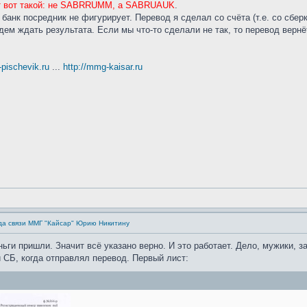
т вот такой: не SABRRUMM, а SABRUAUK
.
 банк посредник не фигурирует. Перевод я сделал со счёта (т.е. со сберк
дем ждать результата. Если мы что-то сделали не так, то перевод вернё
t-pischevik.ru
...
http://mmg-kaisar.ru
да связи ММГ "Кайсар" Юрию Никитину
ньги пришли. Значит всё указано верно. И это работает. Дело, мужики, 
 СБ, когда отправлял перевод. Первый лист: