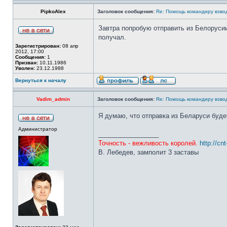
PipkoAlex
Заголовок сообщения:
Re: Помощь командиру взво
Завтра попробую отправить из Белорусии
получал.
Зарегистрирован:
08 апр
2012, 17:00
Сообщения:
1
Призван:
10.11.1986
Уволен:
23.12.1988
Вернуться к началу
Vadim_admin
Заголовок сообщения:
Re: Помощь командиру взво
Я думаю, что отправка из Беларуси будет
Администратор
_________________
Точность - вежливость королей.
http://cn
В. Лебедев, замполит 3 заставы