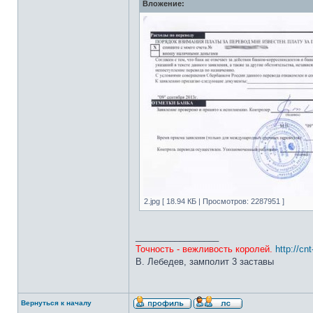
Вложение:
2.jpg [ 18.94 КБ | Просмотров: 2287951 ]
_________________
Точность - вежливость королей.
http://cn
В. Лебедев, замполит 3 заставы
Вернуться к началу