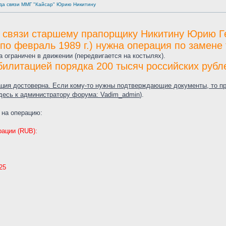
да связи ММГ "Кайсар" Юрию Никитину
 связи старшему прапорщику Никитину Юрию Г
 по февраль 1989 г.) нужна операция по замене
 ограничен в движении (передвигается на костылях).
билитацией порядка 200 тысяч российских рубл
ция достоверна. Если кому-то нужны подтверждающие документы, то про
десь к администратору форума: Vadim_admin
).
 на операцию:
рации (RUB):
25