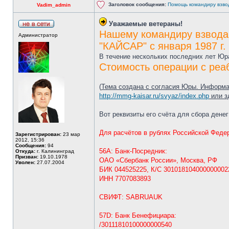
Заголовок сообщения:
Помощь командиру взво
Vadim_admin
Уважаемые ветераны!
Нашему командиру взвода
Администратор
"КАЙСАР" с января 1987 г.
В течение нескольких последних лет Юра
Стоимость операции с реа
(
Тема создана с согласия Юры. Информа
http://mmg-kaisar.ru/svyaz/index.php
или з
Вот реквизиты его счёта для сбора денег
Для расчётов в рублях Российской Феде
Зарегистрирован:
23 мар
2012, 15:36
Сообщения:
94
56A: Банк-Посредник:
Откуда:
г. Калининград
Призван:
19.10.1978
ОАО «Сбербанк России», Москва, РФ
Уволен:
27.07.2004
БИК 044525225, К/С 301018104000000002
ИНН 7707083893
СВИФТ: SABRUAUK
57D: Банк Бенефициара:
/30111810100000000540