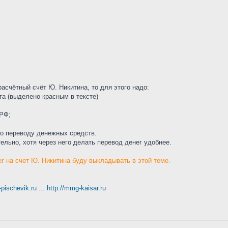
асчётный счёт Ю. Никитина, то для этого надо:
та (выделено красным в тексте)
 РФ;
по переводу денежных средств.
ельно, хотя через него делать перевод денег удобнее.
г на счет Ю. Никитина буду выкладывать в этой теме.
t-pischevik.ru
...
http://mmg-kaisar.ru