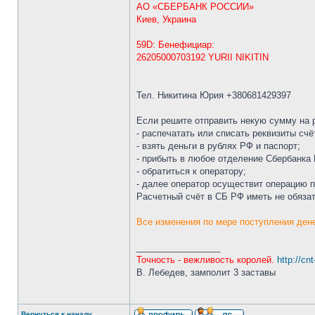
АО «СБЕРБАНК РОССИИ»
Киев, Украина
59D: Бенефициар:
26205000703192 YURII NIKITIN
Тел. Никитина Юрия +380681429397
Если решите отправить некую сумму на р
- распечатать или списать реквизиты счё
- взять деньги в рублях РФ и паспорт;
- прибыть в любое отделение Сбербанка
- обратиться к оператору;
- далее оператор осуществит операцию 
Расчетный счёт в СБ РФ иметь не обязат
Все изменения по мере поступления дене
_________________
Точность - вежливость королей.
http://cn
В. Лебедев, замполит 3 заставы
Вернуться к началу