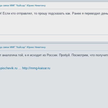
да связи ММГ "Кайсар" Юрию Никитину
! Если кто отправлял, то прошу подсказать как. Ранее я переводил день
да связи ММГ "Кайсар" Юрию Никитину
 аналогича той, к-я исходит из России. Пробуй. Посмотрим, что получит
t-pischevik.ru
...
http://mmg-kaisar.ru