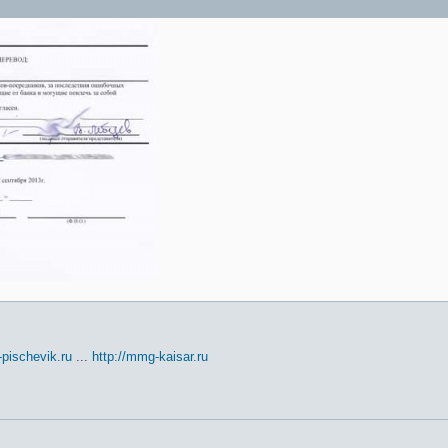
t-pischevik.ru
...
http://mmg-kaisar.ru