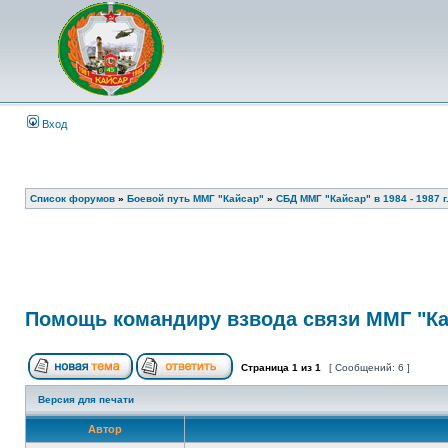
Вход
Список форумов
»
Боевой путь ММГ "Кайсар"
»
СБД ММГ "Кайсар" в 1984 - 1987 г.
Помощь командиру взвода связи ММГ "К
Страница
1
из
1
[ Сообщений: 6 ]
Версия для печати
Автор