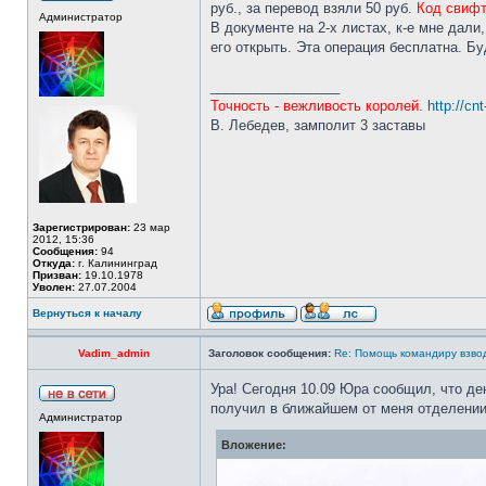
руб., за перевод взяли 50 руб.
Код свиф
Администратор
В документе на 2-х листах, к-е мне дали,
его открыть. Эта операция бесплатна. Бу
_________________
Точность - вежливость королей.
http://cn
В. Лебедев, замполит 3 заставы
Зарегистрирован:
23 мар
2012, 15:36
Сообщения:
94
Откуда:
г. Калининград
Призван:
19.10.1978
Уволен:
27.07.2004
Вернуться к началу
Vadim_admin
Заголовок сообщения:
Re: Помощь командиру взво
Ура! Сегодня 10.09 Юра сообщил, что де
получил в ближайшем от меня отделении
Администратор
Вложение: