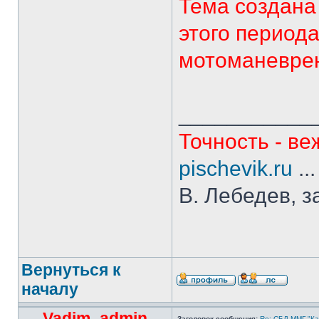
Тема создана
этого период
мотоманеврен
___________
Точность - ве
pischevik.ru
..
В. Лебедев, з
Вернуться к
началу
Vadim_admin
Заголовок сообщения:
Re: СБД ММГ "Кай