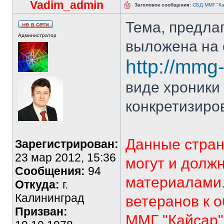
Vadim_admin
Заголовок сообщения:
СБД ММГ "Кай
Тема, предла
Администратор
выложена на 
http://mmg-
виде хроники 
конкретизиро
Данные стран
Зарегистрирован:
23 мар 2012, 15:36
могут и долж
Сообщения:
94
материалами.
Откуда:
г.
Калининград
ветеранов к 
Призван:
ММГ "Кайсар"