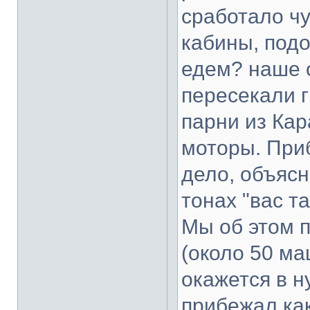
сработало ч
кабины, подо
едем? наше 
пересекали г
парни из Ка
моторы. Приб
дело, объяс
тонах "вас т
Мы об этом 
(около 50 ма
окажется в н
прибежал как