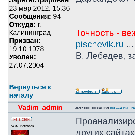
Зарегистрирован:
23 мар 2012, 15:36
Сообщения:
94
___________
Откуда:
г.
Точность - ве
Калининград
Призван:
pischevik.ru
..
19.10.1978
В. Лебедев, з
Уволен:
27.07.2004
Вернуться к
началу
Vadim_admin
Заголовок сообщения:
Re: СБД ММГ "Кай
Проанализиро
Администратор
других сайта