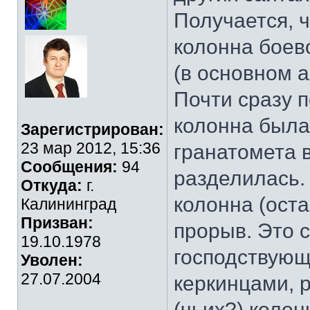
Получается, ч
колонна боев
(в основном 
Почти сразу 
колонна была
Зарегистрирован:
23 мар 2012, 15:36
гранатомета 
Сообщения:
94
разделилась.
Откуда:
г.
колонна (ост
Калининград
Призван:
прорыв. Это 
19.10.1978
господствующ
Уволен:
27.07.2004
керкинцами, р
(чьих?) колон