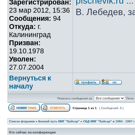
pischevik.ru
..
Зарегистрирован:
23 мар 2012, 15:36
В. Лебедев, з
Сообщения:
94
Откуда:
г.
Калининград
Призван:
19.10.1978
Уволен:
27.07.2004
Вернуться к
началу
Показать сообщения за:
Поле 
Страница
1
из
1
[ Сообщений: 8 ]
Список форумов
»
Боевой путь ММГ "Кайсар"
»
СБД ММГ "Кайсар" в 1984 - 1987 г.
Кто сейчас на конференции