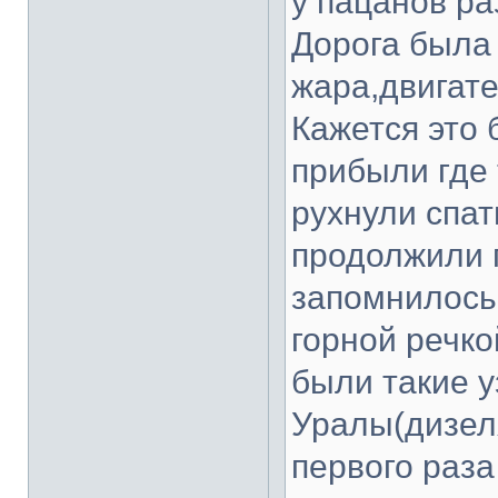
у пацанов р
Дорога была 
жара,двигате
Кажется это 
прибыли где 
рухнули спат
продолжили п
запомнилось
горной речко
были такие у
Уралы(дизеля
первого раза