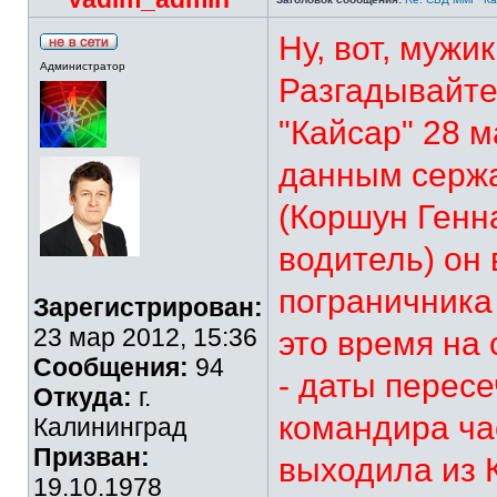
Ну, вот, мужик
Администратор
Разгадывайт
"Кайсар" 28 м
данным сержа
(Коршун Геннад
водитель) он
пограничника 
Зарегистрирован:
23 мар 2012, 15:36
это время на 
Сообщения:
94
- даты перес
Откуда:
г.
командира час
Калининград
Призван:
выходила из К
19.10.1978