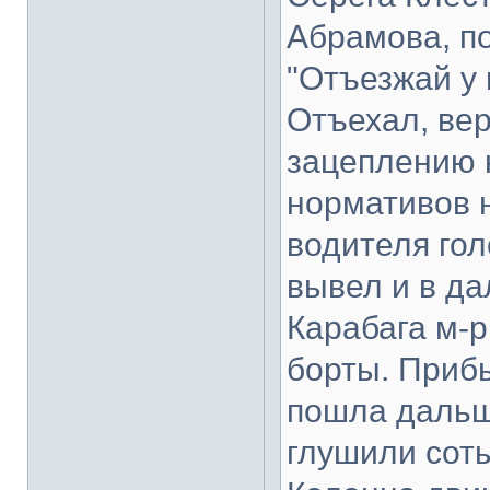
Абрамова, п
"Отъезжай у 
Отъехал, ве
зацеплению н
нормативов н
водителя го
вывел и в да
Карабага м-
борты. Прибы
пошла дальше
глушили соты