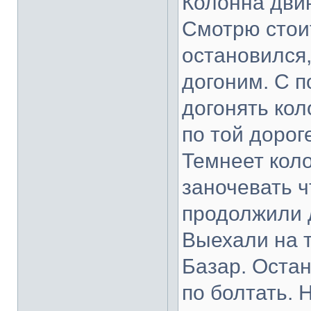
Колонна двин
Смотрю стои
остановился
догоним. С п
догонять кол
по той дорог
Темнеет кол
заночевать ч
продолжили 
Выехали на т
Базар. Остан
по болтать. 