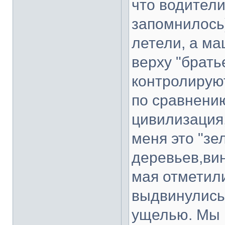
что водител
запомнилось)
летели, а ма
верху "брать
контролируют
по сравнени
цивилизация,
меня это "зе
деревьев,вин
мая отметили
выдвинулись 
ущелью. Мы н