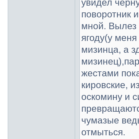
увидел черн
поворотник и
мной. Вылез 
ягоду(у меня
мизинца, а з
мизинец),пар
жестами пок
кировские, и
оскомину и с
превращаются
чумазые ведь
отмыться.