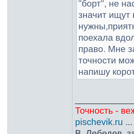
"борт", не н
значит ищут 
нужны,приятн
поехала вдо
право. Мне з
точности мож
напишу корот
___________
Точность - ве
pischevik.ru
..
В. Лебедев, з