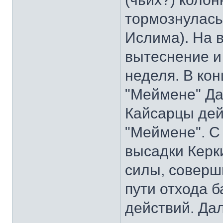
тормознулась
Ислима). На в
вытеснение и
неделя. В ко
"Меймене" Да
Кайсарцы дей
"Меймене". С 
высадки Керк
силы, соверши
пути отхода 
действий. Да