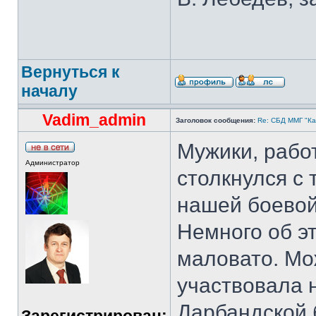
Вернуться к
началу
Vadim_admin
Заголовок сообщения:
Re: СБД ММГ "Кай
Мужики, рабо
Администратор
столкнулся с
нашей боевой
Немного об э
маловато. Мож
участвовала 
Дарбандской 