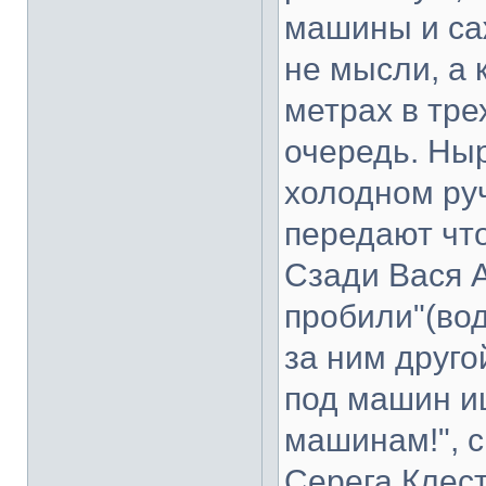
машины и саж
не мысли, а 
метрах в тре
очередь. Ны
холодном ру
передают что
Сзади Вася 
пробили"(вод
за ним друго
под машин и
машинам!", 
Серега Клест