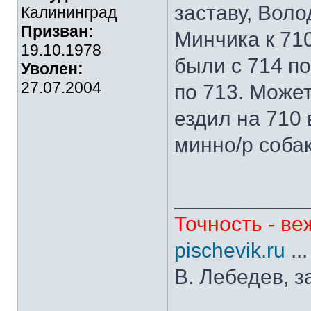
заставу, Воло
Калининград
Призван:
Минчика к 710
19.10.1978
были с 714 по
Уволен:
27.07.2004
по 713. Может
ездил на 710 
минно/р соба
___________
Точность - ве
pischevik.ru
..
В. Лебедев, з