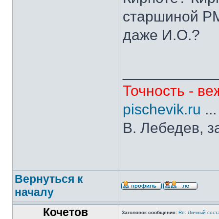
старшиной РМ
даже И.О.?
___________
Точность - ве
pischevik.ru
..
В. Лебедев, з
Вернуться к
началу
Кочетов
Заголовок сообщения:
Re: Личный сост