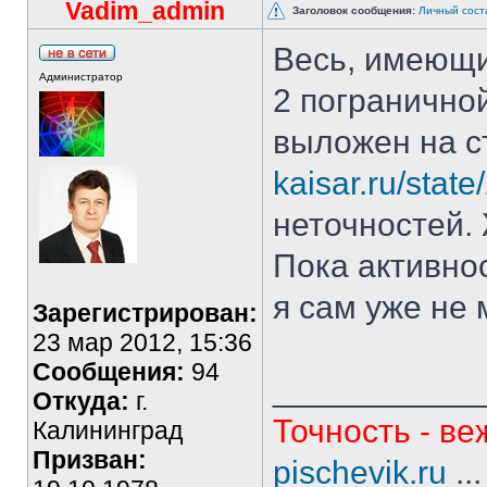
Vadim_admin
Заголовок сообщения:
Личный сост
Весь, имеющи
Администратор
2 погранично
выложен на с
kaisar.ru/state
неточностей.
Пока активно
я сам уже не 
Зарегистрирован:
23 мар 2012, 15:36
Сообщения:
94
___________
Откуда:
г.
Точность - ве
Калининград
Призван:
pischevik.ru
..