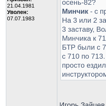
осень-82?
21.04.1981
Минчик
- с п
Уволен:
07.07.1983
На 3 или 2 з
3 заставу, В
Минчика к 710
БТР были с 7
с 710 по 713
просто ездил 
инструкторо
Игорь Зайцев 