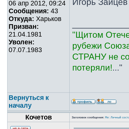
Игорь Зайцев 
06 апр 2012, 09:24
Сообщения:
43
Откуда:
Харьков
___________
Призван:
"Щитом Отече
21.04.1981
Уволен:
рубежи Союза
07.07.1983
СТРАНУ не со
потеряли!
..."
Вернуться к
началу
Кочетов
Заголовок сообщения:
Re: Личный сост