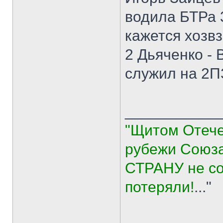
водила БТРа 3
кажется хозвз
2 Дьяченко - 
служил на 2ПЗ
___________
"Щитом Отече
рубежи Союза
СТРАНУ не со
потеряли!
..."