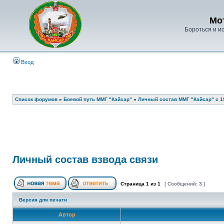
Мо
Бороться и ис
Вход
Список форумов
»
Боевой путь ММГ "Кайсар"
»
Личный состав ММГ "Кайсар" с 198
Личный состав взвода связи
Страница
1
из
1
[ Сообщений: 3 ]
Версия для печати
Автор