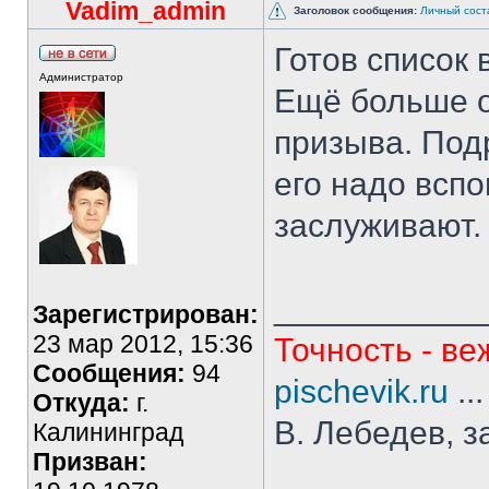
Vadim_admin
Заголовок сообщения:
Личный сост
Готов список 
Администратор
Ещё больше о
призыва. Под
его надо вспо
заслуживают.
___________
Зарегистрирован:
23 мар 2012, 15:36
Точность - ве
Сообщения:
94
pischevik.ru
..
Откуда:
г.
В. Лебедев, з
Калининград
Призван: