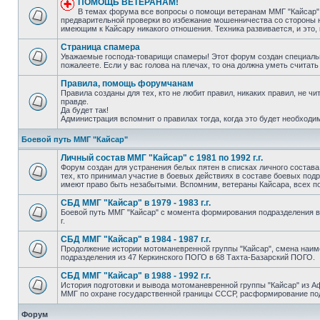
ПОМОЩЬ ВЕТЕРАНАМ!
В темах форума все вопросы о помощи ветеранам ММГ "Кайсар"
предварительной проверки во избежание мошенничества со стороны н
имеющим к Кайсару никакого отношения. Техника развивается, и это,
Страница спамера
Уважаемые господа-товарищи спамеры! Этот форум создан специально
пожалеете. Если у вас голова на плечах, то она должна уметь считать
Правила, помощь форумчанам
Правила созданы для тех, кто не любит правил, никаких правил, не чи
правде.
Да будет так!
Администрация вспомнит о правилах тогда, когда это будет необход
Боевой путь ММГ "Кайсар"
Личный состав ММГ "Кайсар" с 1981 по 1992 г.г.
Форум создан для устранения белых пятен в списках личного состава
тех, кто принимал участие в боевых действиях в составе боевых по
имеют право быть незабытыми. Вспомним, ветераны Кайсара, всех п
СБД ММГ "Кайсар" в 1979 - 1983 г.г.
Боевой путь ММГ "Кайсар" с момента формирования подразделения в
г.
СБД ММГ "Кайсар" в 1984 - 1987 г.г.
Продолжение истории мотоманевренной группы "Кайсар", смена наи
подразделения из 47 Керкинского ПОГО в 68 Тахта-Базарский ПОГО.
СБД ММГ "Кайсар" в 1988 - 1992 г.г.
История подготовки и вывода мотоманевренной группы "Кайсар" из А
ММГ по охране государственной границы СССР, расформирование по
Форум